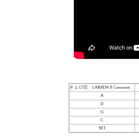
チェロ弦 LARSEN Il Canonne
A
D
G
C
SET