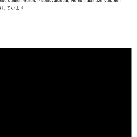
Mason, Nicolas Altstaedt, Narek Hakhnazaryan, Jian
奏しています。