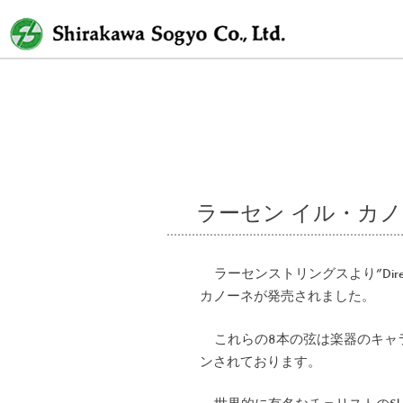
Skip
to
content
ラーセン イル・カノーネ 
ラーセンストリングスより”Direct 
カノーネが発売されました。
これらの8本の弦は楽器のキャ
ンされております。