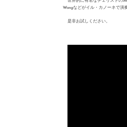
世界的に有名なチェリストのSheku Kanneh-
Wangなどがイル・カノーネで演
是非お試しください。