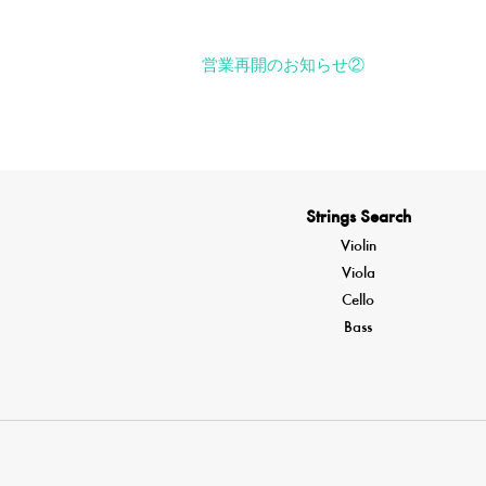
営業再開のお知らせ②
投
稿
ナ
ビ
Strings Search
ゲ
Violin
Viola
ー
Cello
シ
Bass
ョ
ン