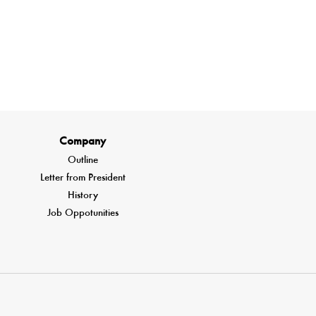
Company
Outline
Letter from President
History
Job Oppotunities