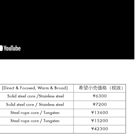
(Direct & Focused, Warm & Broad)
希望小売価格（税抜）
Solid steel core /Stainless steel
¥6300
Solid steel core / Stainless steel
¥7200
Steel rope core / Tungsten
¥13600
Steel rope core / Tungsten
¥15200
¥42300