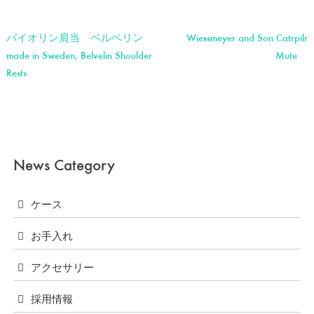
バイオリン肩当 ベルベリン
Wiessmeyer and Son Catrpilr
投
made in Sweden, Belvelin Shoulder
Mute
稿
Rests
ナ
ビ
ゲ
News Category
ー
シ
ケース
ョ
お手入れ
ン
アクセサリー
採用情報