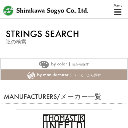
Skip
Menu
to
Primar
content
Menu
STRINGS SEARCH
弦の検索
by color |
色から探す
by manufacturer |
メーカーから探す
MANUFACTURERS/メーカー一覧